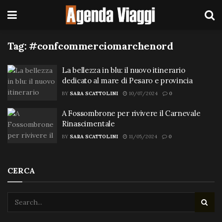
Tag:
#confcommerciomarchenord
La bellezza in blu: il nuovo itinerario
dedicato al mare di Pesaro e provincia
BY
SARA SCATTOLINI
10/07/2024
0
A Fossombrone per rivivere il Carnevale
Rinascimentale
BY
SARA SCATTOLINI
11/05/2024
0
CERCA