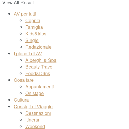
View All Result
AV per tutti
Coppia
Famiglia
Kids&trips
Single
Redazionale
I piaceri di AV
Alberghi & Spa
Beauty Travel
Food&Drink
Cosa fare
Appuntamenti
On stage
Cultura
Consigli di Viaggio
Destinazioni
Itinerari
Weekend