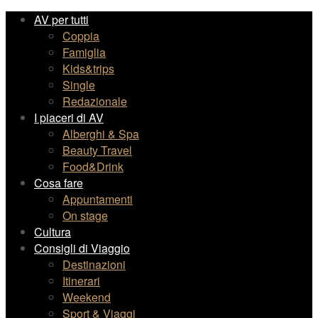
AV per tutti
Coppia
Famiglia
Kids&trips
Single
Redazionale
I piaceri di AV
Alberghi & Spa
Beauty Travel
Food&Drink
Cosa fare
Appuntamenti
On stage
Cultura
Consigli di Viaggio
Destinazioni
Itinerari
Weekend
Sport & Viaggi