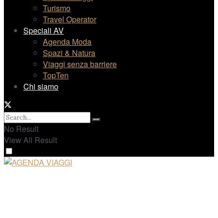
Turismo
Travel Operator
Speciali AV
Agenda Moda
Spazi & Natura
Viaggi senza barriere
TopTen
Chi siamo
No Result
View All Result