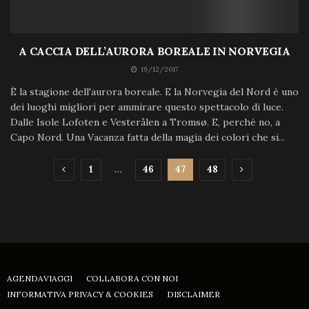
A CACCIA DELL’AURORA BOREALE IN NORVEGIA
19/12/2017
È la stagione dell'aurora boreale. E la Norvegia del Nord è uno
dei luoghi migliori per ammirare questo spettacolo di luce.
Dalle Isole Lofoten e Vesterålen a Tromsø. E, perché no, a
Capo Nord. Una Vacanza fatta della magia dei colori che si...
1
…
46
47
48
AGENDAVIAGGI
COLLABORA CON NOI
INFORMATIVA PRIVACY & COOKIES
DISCLAIMER