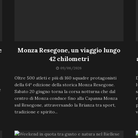
e
Monza Resegone, un viaggio lungo
42 chilometri
09/06/2026
Oltre 500 atleti e più di 160 squadre protagonisti
D
della 64ª edizione della storica Monza Resegone.
H
e
Sabato 20 giugno torna la corsa notturna che dal
s
centro di Monza conduce fino alla Capanna Monza
r
sul Resegone, attraversando la Brianza tra sport,
p
tradizione e spirito...
v