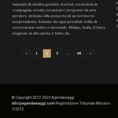
s
Impianti di risalita gratuiti, festival, escursioni in
C
compagnia, eventi, occasioni e proposte da non
d
perdere, invitano alla scoperta di un territorio
u
sorprendente, lontano da ogni possibile follia di
t
overtourism estivo o invernale. Milano, Italia. Il fuori
stagione in alta quota è tutto da...
1
2
3
…
48
© Copyright 2012-2023 Agendaviaggi
info@agendaviaggi.com
Registrazione Tribunale Monza n.
7/2013