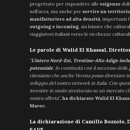
progettato per rispondere alle
esigenze
del
nell’area, ma anche per
servire un territori
manifatturiero ad alta densità
, importanti 
outgoing e incoming
, sia leisure che cultur
viaggiatori italiani verso le ricchezze cultur
Le parole di Walid El Khassal, Diretto
“
L’intero Nord-Est, Trentino-Alto Adige inclu
potenziale
. In continuità con il successo delle 
riteniamo che anche Verona possa diventare in
sviluppo del nostro network in Italia. Con que
investire in modo strutturato su un mercato ch
nostra offerta
”,
ha dichiarato Walid El Khassa
Maroc.
La dichiarazione di Camillo Bozzolo, 
SAVE