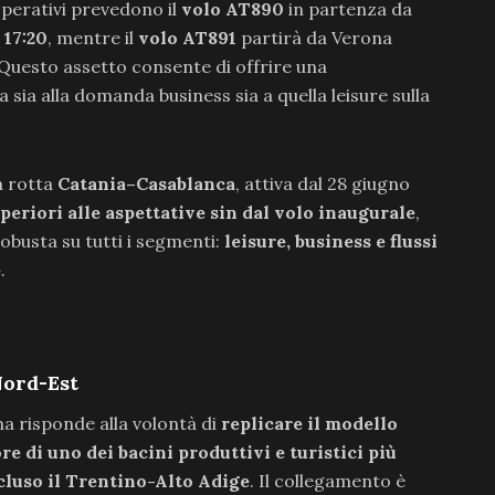
 operativi prevedono il
volo AT890
in partenza da
e
17:20
, mentre il
volo AT891
partirà da Verona
 Questo assetto consente di offrire una
ia alla domanda business sia a quella leisure sulla
a rotta
Catania–Casablanca
, attiva dal 28 giugno
uperiori alle aspettative sin dal volo inaugurale
,
obusta su tutti i segmenti:
leisure, business e flussi
e
.
Nord-Est
na risponde alla volontà di
replicare il modello
re di uno dei bacini produttivi e turistici più
ncluso il Trentino-Alto Adige
. Il collegamento è