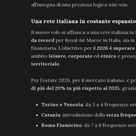
all’insegna di una preziosa logica win-win.
Una rete italiana in costante espansi
Il nuovo volo si affianca a una rete italiana i
da record
per Royal Air Maroc in Italia, sia in
finanziaria. L’obiettivo per il
2026 è superare 
ambito
leisure, corporate
ed
etnico
e prose
territoriale
.
Per l’estate 2026, per il mercato italiano, è p
di più del 20% in più rispetto al 2025
, grazi
Torino e Venezia
: da 3 a 4 frequenze se
Catania
: introduzione della
terza frequ
Roma Fiumicino
: da 7 a 8 frequenze set