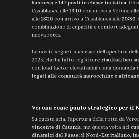
business e 147 posti in classe turistica
. Gli
Casablanca alle
13:10
con arrivo a Verona all
alle
18:20
con arrivo a Casablanca alle
20:30
.
combinazione di capacità e comfort adeguata s
nuova rotta.
La novità segue il successo dell’apertura dell
2025, che ha fatto registrare
risultati ben s
con load factor elevatissimi e una domanda r
legati alle comunità marocchine e african
Verona come punto strategico per il 
Su questa scia, l’apertura della rotta da Vero
vincente di Catania
, ma questa volta nel
cuo
dinamici del Paese: il Nord-Est italiano, i