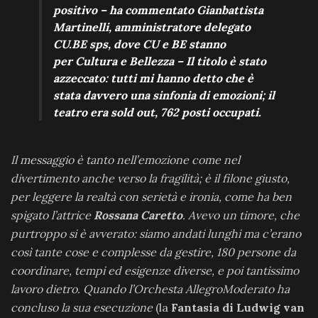
positivo – ha commentato Gianbattista
Martinelli, amministratore delegato
CU.BE sps, dove CU e BE stanno
per Cultura e Bellezza – Il titolo è stato
azzeccato: tutti mi hanno detto che è
stata davvero una sinfonia di emozioni; il
teatro era sold out, 762 posti occupati.
Il messaggio è tanto nell’emozione come nel
divertimento anche verso la fragilità; è il filone giusto,
per leggere la realtà con serietà e ironia, come ha ben
spigato l’attrice
Rossana Caretto
. Avevo un timore, che
purtroppo si è avverato: siamo andati lunghi ma c’erano
così tante cose e complesse da gestire, 180 persone da
coordinare, tempi ed esigenze diverse, e poi tantissimo
lavoro dietro. Quando l’Orchesta AllegroModerato ha
concluso la sua esecuzione
(la
Fantasia di Ludwig van