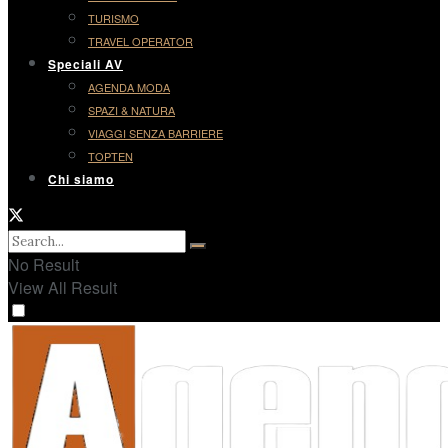
TURISMO
TRAVEL OPERATOR
Speciali AV
AGENDA MODA
SPAZI & NATURA
VIAGGI SENZA BARRIERE
TOPTEN
Chi siamo
No Result
View All Result