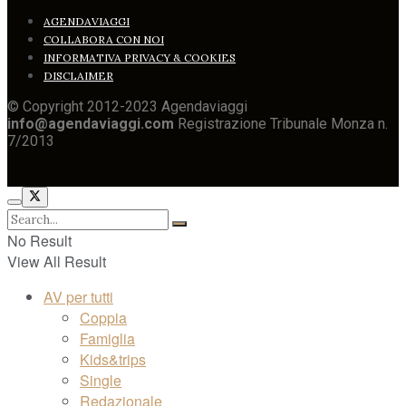
AGENDAVIAGGI
COLLABORA CON NOI
INFORMATIVA PRIVACY & COOKIES
DISCLAIMER
© Copyright 2012-2023 Agendaviaggi
info@agendaviaggi.com
Registrazione Tribunale Monza n.
7/2013
No Result
View All Result
AV per tutti
Coppia
Famiglia
Kids&trips
Single
Redazionale