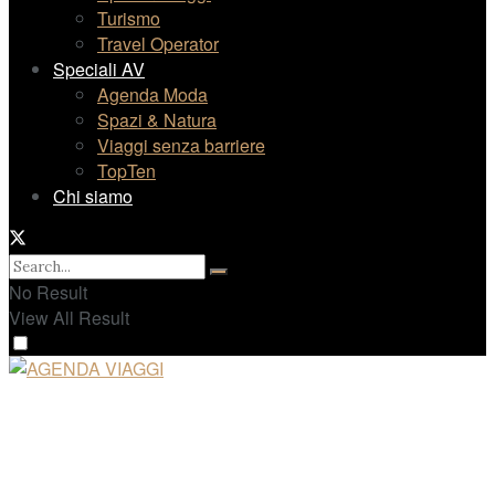
Turismo
Travel Operator
Speciali AV
Agenda Moda
Spazi & Natura
Viaggi senza barriere
TopTen
Chi siamo
No Result
View All Result