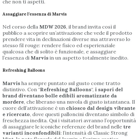
che non ti aspetti.
Assaggiare l’essenza di Marvis
Nel corso della
MDW 2026
, il brand invita così il
pubblico a scoprire un’attivazione che vede il prodotto
prendere vita in declinazioni diverse ma attraverso lo
stesso fil rouge: rendere fisico ed esperienziale
qualcosa che di solito è funzionale, e assaggiare
l’essenza di
Marvis
in un aspetto totalmente inedito.
Refreshing Balloons
Marvis
ha sempre puntato sul gusto come tratto
distintivo. Con “
Refreshing Balloons
“,
i sapori del
brand diventano bolle edibili aromatizzate da
mordere
, che liberano una nuvola di gusto istantanea. Il
cuore dell’attivazione è un
chiosco dal design vibrante
e ricercato
, dove questi palloncini diventano simbolo di
freschezza inedita. Qui i visitatori avranno l’opportunità
di assaggiare le iconiche referenze del brand nelle
tre
varianti inconfondibili
: l’intensità di Classic Strong
Mint, la nota floreale del Jasmin e l’anima esotica