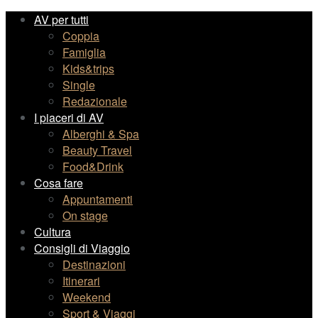
AV per tutti
Coppia
Famiglia
Kids&trips
Single
Redazionale
I piaceri di AV
Alberghi & Spa
Beauty Travel
Food&Drink
Cosa fare
Appuntamenti
On stage
Cultura
Consigli di Viaggio
Destinazioni
Itinerari
Weekend
Sport & Viaggi