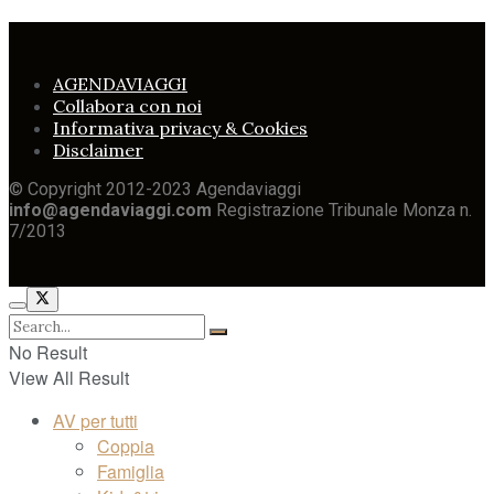
AGENDAVIAGGI
Collabora con noi
Informativa privacy & Cookies
Disclaimer
© Copyright 2012-2023 Agendaviaggi
info@agendaviaggi.com
Registrazione Tribunale Monza n.
7/2013
No Result
View All Result
AV per tutti
Coppia
Famiglia