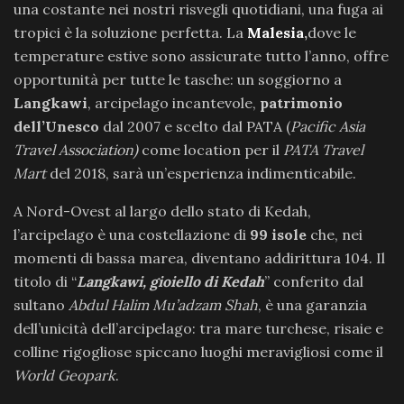
una costante nei nostri risvegli quotidiani, una fuga ai
tropici è la soluzione perfetta. La
Malesia
,
dove le
temperature estive sono assicurate tutto l’anno, offre
opportunità per tutte le tasche: un soggiorno a
Langkawi
, arcipelago incantevole,
patrimonio
dell’Unesco
dal 2007 e scelto dal PATA (
Pacific Asia
Travel Association)
come location per il
PATA Travel
Mart
del 2018, sarà un’esperienza indimenticabile.
A Nord-Ovest al largo dello stato di Kedah,
l’arcipelago è una costellazione di
99 isole
che, nei
momenti di bassa marea, diventano addirittura 104. Il
titolo di “
Langkawi, gioiello di Kedah
” conferito dal
sultano
Abdul Halim Mu’adzam Shah
, è una garanzia
dell’unicità dell’arcipelago: tra mare turchese, risaie e
colline rigogliose spiccano luoghi meravigliosi come il
World Geopark
.