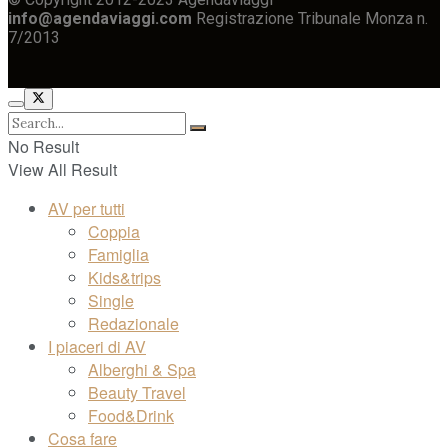
info@agendaviaggi.com
Registrazione Tribunale Monza n.
7/2013
No Result
View All Result
AV per tutti
Coppia
Famiglia
Kids&trips
Single
Redazionale
I piaceri di AV
Alberghi & Spa
Beauty Travel
Food&Drink
Cosa fare