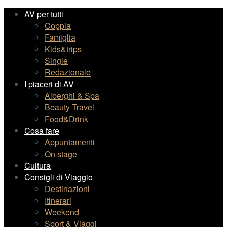
AV per tutti
Coppia
Famiglia
Kids&trips
Single
Redazionale
I piaceri di AV
Alberghi & Spa
Beauty Travel
Food&Drink
Cosa fare
Appuntamenti
On stage
Cultura
Consigli di Viaggio
Destinazioni
Itinerari
Weekend
Sport & Viaggi