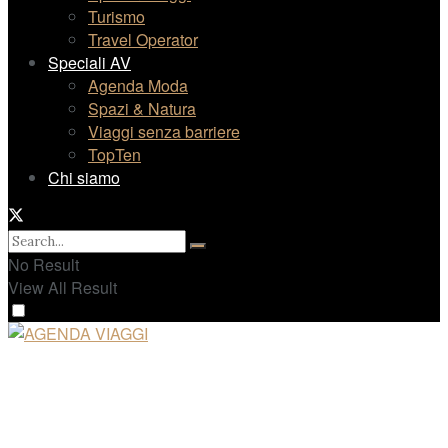
Turismo
Travel Operator
Speciali AV
Agenda Moda
Spazi & Natura
Viaggi senza barriere
TopTen
Chi siamo
No Result
View All Result