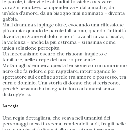
le parole, i silenzi e le abitudini tossiche a scavare
voragini emotive. La dipendenza – dalla madre, da
un’idea d’amore, da un bisogno mai nominato – diventa
gabbia.
Ma il dramma si spinge oltre, evocando una riflessione
più ampia: quando le parole falliscono, quando l’intimità
diventa prigione e il dolore non trova altra via d’uscita,
la violenza – anche la più estrema – si insinua come
unica soluzione percepita.
Un meccanismo oscuro che risuona, inquieto e
familiare, nelle crepe del nostro presente.
McDonagh stempera questa tensione con un umorismo
nero che fa ridere e poi raggelare, interrogando lo
spettatore sul confine sottile tra amore e possesso, tra
cura e dominio. Una storia di donne che si feriscono,
perché nessuno ha insegnato loro ad amarsi senza
distruggersi.
La regia
Una regia dettagliata, che scava nell umanità dei
personaggi messi in scena, rendendoli nudi, fragili nelle
loro complessità dinanzi allo spettatore, inerme e