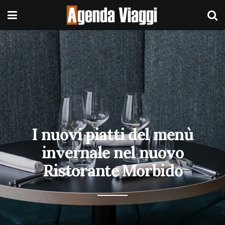
I nuovi piatti del menù
invernale nel nuovo
Ristorante Morbido