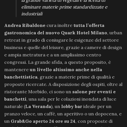
la grande varietà di vegetali e la scelta di
eliminare materie prime standardizzate e
industriali
Andrea Ribaldone
cura inoltre
tutta l’offerta
gastronomica del nuovo Quark Hotel Milano
, urban
retreat in grado di coniugare le esigenze del settore
business e quelle del leisure, grazie a camere di design
e ampia metratura e a un amplissimo centro
congressi. La grande sfida, a questo proposito, è
mantenere
un livello altissimo anche nella
banchettistica
, grazie a materie prime di qualità e
proposte ricercate. A disposizione degli ospiti, oltre al
ristorante Morbido, ci sono un
salone per eventi e
banchetti
, una sala per le colazioni inondata di luce
naturale (
La Veranda
), un
lobby bar
ideale per un
pranzo veloce, un caffè, un aperitivo o un dopocena, e
un
Grab&Go aperto 24 ore su 24
, con proposte di