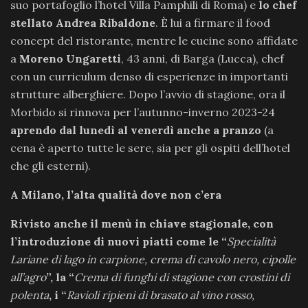
suo portafoglio l’hotel Villa Pamphili di Roma) e
lo chef
stellato
Andrea Ribaldone
. È lui a firmare il food
concept del ristorante, mentre le cucine sono affidate
a
Moreno Ungaretti
, 43 anni, di Barga (Lucca), chef
con un curriculum denso di esperienze in importanti
strutture alberghiere. Dopo l’avvio di stagione, ora il
Morbido si rinnova per l’autunno-inverno 2023-24
aprendo dal lunedì al venerdì anche a pranzo
(a
cena è aperto tutte le sere, sia per gli ospiti dell’hotel
che gli esterni).
A Milano, l’alta qualità dove non c’era
Rivisto anche il
menù in chiave stagionale, con
l’introduzione di nuovi piatti
come le “
Specialità
Lariane di lago in carpione, crema di cavolo nero, cipolle
all’agro
”, la “
Crema di funghi di stagione con crostini di
polenta
, i “
Ravioli ripieni di brasato al vino rosso,