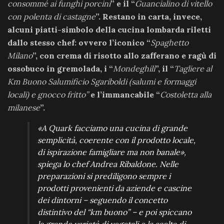
consommé ai funghi porcini
” e il “
Guancialino di vitello
con polenta di castagne
”. Restano in carta, invece,
alcuni
piatti-simbolo della cucina lombarda
riletti
dallo stesso chef: ovvero l’iconico “
Spaghetto
Milano
”, con crema di risotto allo zafferano e ragù di
ossobuco in gremolada, i “
Mondeghili
”, il “
Tagliere al
Km Buono Salumificio Sgariboldi (salumi e formaggi
locali) e gnocco fritto”
e l’immancabile “
Costoletta alla
milanese
”.
«
A Quark facciamo una cucina di grande
semplicità, coerente con il prodotto locale,
di ispirazione famigliare ma non banale»
,
spiega lo chef Andrea Ribaldone. Nelle
preparazioni si prediligono sempre i
prodotti provenienti da aziende e cascine
dei dintorni – seguendo il concetto
distintivo del “km buono” – e poi spiccano