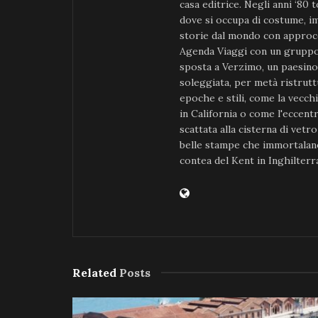
casa editrice. Negli anni ‘80 t
dove si occupa di costume, im
storie dal mondo con approcc
Agenda Viaggi con un gruppo 
sposta a Verzimo, un paesino d
soleggiata, per metà ristruttu
epoche e stili, come la vecch
in California o come l'eccent
scattata alla cisterna di vetr
belle stampe che immortalano 
contea del Kent in Inghilterr
Related
Posts