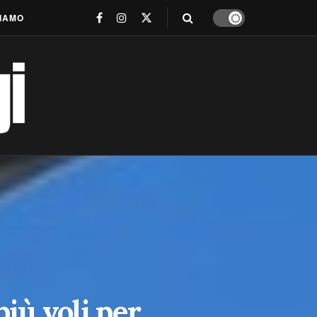
SIAMO
iù voli per