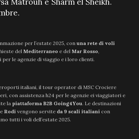
rsa Matrouh e Sharm el Sheikh.
embre.
mmazione per l’estate 2025, con
una rete di voli
hieste del
Mediterraneo
e del
Mar Rosso
,
r le agenzie di viaggio e i loro clienti.
aeroporti italiani, il tour operator di MSC Crociere
ri, con assistenza h24 per le agenzie ei viaggiatori e
ite la
piattaforma B2B Going4You
. Le destinazioni
e
Rodi
vengono servite
da 9 scali italiani
con
 tutti i voli dell’estate 2025.