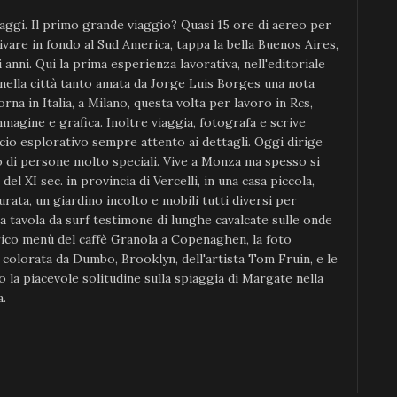
ggi. Il primo grande viaggio? Quasi 15 ore di aereo per
ivare in fondo al Sud America, tappa la bella Buenos Aires,
anni. Qui la prima esperienza lavorativa, nell'editoriale
 nella città tanto amata da Jorge Luis Borges una nota
orna in Italia, a Milano, questa volta per lavoro in Rcs,
magine e grafica. Inoltre viaggia, fotografa e scrive
io esplorativo sempre attento ai dettagli. Oggi dirige
di persone molto speciali. Vive a Monza ma spesso si
el XI sec. in provincia di Vercelli, in una casa piccola,
rata, un giardino incolto e mobili tutti diversi per
ia tavola da surf testimone di lunghe cavalcate sulle onde
rico menù del caffè Granola a Copenaghen, la foto
o colorata da Dumbo, Brooklyn, dell'artista Tom Fruin, e le
la piacevole solitudine sulla spiaggia di Margate nella
a.