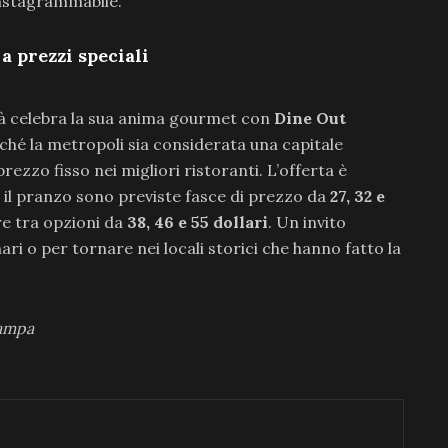
nstagrammabile.
a prezzi speciali
ittà celebra la sua anima gourmet con
Dine Out
rché la metropoli sia considerata una capitale
ezzo fisso nei migliori ristoranti. L’offerta è
r il pranzo sono previste fasce di prezzo da
27, 32 e
re tra opzioni da
38, 46 e 55 dollari
. Un invito
nari o per tornare nei locali storici che hanno fatto la
tampa