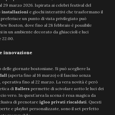
al 29 marzo 2026. Ispirata ai celebri festival del
 installazioni
e giochi interattivi che trasformano il
preferisce un punto di vista privilegiato può
View Boston, dove fino al 28 febbraio è possibile
ni in un ambiente decorato da ghiaccioli e luci
e 22.00.
 e innovazione
o delle giornate bostoniane. Si può scegliere la
dall
(aperta fino al 16 marzo) o il fascino senza
, operativa fino al 22 marzo. La vera novità è però
tetica di
Ballers
permette di scivolare sotto le luci dei
ccio vero. In quest’area la scena è resa magica da
sclusiva di prenotare
igloo privati riscaldati
. Questi
perte e playlist personalizzate, sono il set perfetto