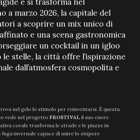
igide e si trasforma nel
no a marzo 2026, la capitale del
atori a scoprire un mix unico di
raffinato e una scena gastronomica
sorseggiare un cocktail in un igloo
le stelle, la città offre l’ispirazione
nale dall’atmosfera cosmopolita e
rova nel gelo lo stimolo per reinventarsi. È questa
nno vede nel progetto
FROSTIVAL
il suo cuore
iativa corale trasforma le strade e le piazze in
a fuga invernale capace di unire lo stupore