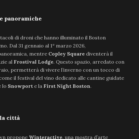
ote panoramiche
ttacoli di droni che hanno illuminato il Boston
mo. Dal 31 gennaio al 1° marzo 2026,
 panoramica, mentre
Copley Square
diventerà il
azie al
Frostival Lodge
. Questo spazio, arredato con
braio, permetterà di vivere l’inverno con un tocco di
me il festival del vino dedicato alle cantine guidate
e lo
Snowport
e la
First Night Boston
.
la città
town propone
Winteractive
, una mostra d’arte