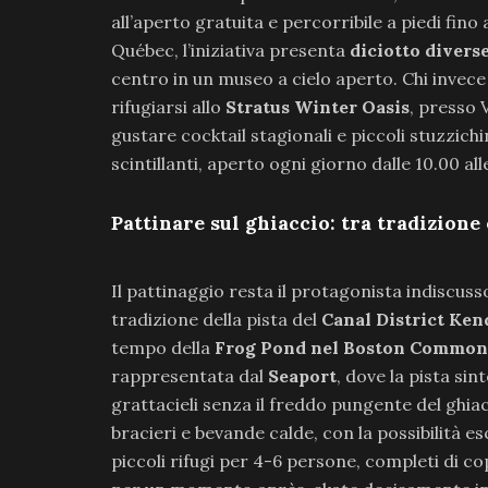
all’aperto gratuita e percorribile a piedi fino 
Québec, l’iniziativa presenta
diciotto diverse
centro in un museo a cielo aperto. Chi invece 
rifugiarsi allo
Stratus Winter Oasis
, presso 
gustare cocktail stagionali e piccoli stuzzichi
scintillanti, aperto ogni giorno dalle 10.00 all
Pattinare sul ghiaccio: tra tradizione
Il pattinaggio resta il protagonista indiscuss
tradizione della pista del
Canal District Ken
tempo della
Frog Pond nel Boston Common
rappresentata dal
Seaport
, dove la pista sin
grattacieli senza il freddo pungente del ghia
bracieri e bevande calde, con la possibilità e
piccoli rifugi per 4-6 persone, completi di co