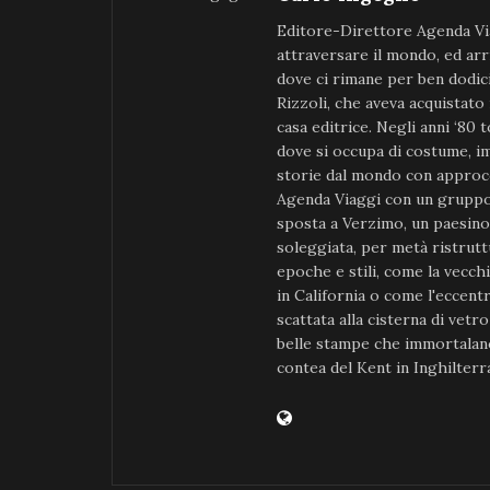
Editore-Direttore Agenda Via
attraversare il mondo, ed arr
dove ci rimane per ben dodici 
Rizzoli, che aveva acquistato
casa editrice. Negli anni ‘80 t
dove si occupa di costume, im
storie dal mondo con approcc
Agenda Viaggi con un gruppo 
sposta a Verzimo, un paesino d
soleggiata, per metà ristruttu
epoche e stili, come la vecch
in California o come l'eccent
scattata alla cisterna di vetr
belle stampe che immortalano 
contea del Kent in Inghilterr