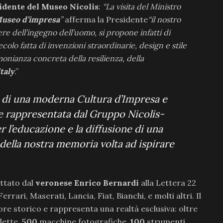
sidente del Museo Nicolis
:
“La visita del Ministro
useo d’impresa
”
afferma la Presidente
“il nostro
re dell’ingegno dell’uomo, si propone infatti di
ecolo fatta di invenzioni straordinarie, design e stile
onianza concreta della resilienza, della
taly
.”
e di una moderna Cultura d’Impresa e
le rappresentata dal Gruppo Nicolis-
 l’educazione e la diffusione di una
 della nostra memoria volta ad ispirare
ttato dal
veronese Enrico Bernardi
alla Lettera 22
rrari, Maserati, Lancia, Fiat, Bianchi, e molti altri. Il
ore storico e rappresenta una realtà esclusiva: oltre
lette,
500
macchine fotografiche,
100
strumenti