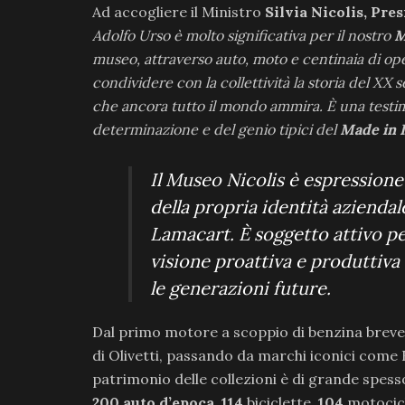
Ad accogliere il Ministro
Silvia Nicolis, Pre
Adolfo Urso è molto significativa per il nostro
M
museo, attraverso auto, moto e centinaia di ope
condividere con la collettività la storia del XX s
che ancora tutto il mondo ammira. È una testim
determinazione e del genio tipici del
Made in I
Il Museo Nicolis è espression
della propria identità azienda
Lamacart. È soggetto attivo per
visione proattiva e produttiva
le generazioni future.
Dal primo motore a scoppio di benzina breve
di Olivetti, passando da marchi iconici come Fe
patrimonio delle collezioni è di grande spess
200
auto d’epoca
,
114
biciclette,
104
motocic