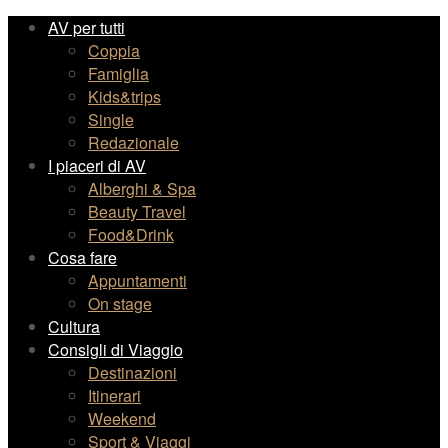
AV per tutti
Coppia
Famiglia
Kids&trips
Single
Redazionale
I piaceri di AV
Alberghi & Spa
Beauty Travel
Food&Drink
Cosa fare
Appuntamenti
On stage
Cultura
Consigli di Viaggio
Destinazioni
Itinerari
Weekend
Sport & Viaggi