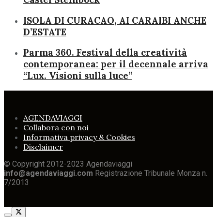
ISOLA DI CURACAO, AI CARAIBI ANCHE
D’ESTATE
Parma 360. Festival della creatività
contemporanea: per il decennale arriva
“Lux. Visioni sulla luce”
AGENDAVIAGGI
Collabora con noi
Informativa privacy & Cookies
Disclaimer
© Copyright 2012-2023 Agendaviaggi
info@agendaviaggi.com
Registrazione Tribunale Monza n.
7/2013