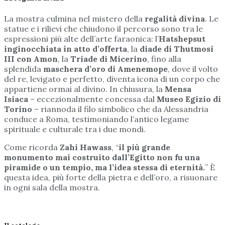
La mostra culmina nel mistero della
regalità divina
. Le
statue e i rilievi che chiudono il percorso sono tra le
espressioni più alte dell’arte faraonica: l’
Hatshepsut
inginocchiata in atto d’offerta
, la
diade di Thutmosi
III con Amon
, la
Triade di Micerino
, fino alla
splendida
maschera d’oro di Amenemope
, dove il volto
del re, levigato e perfetto, diventa icona di un corpo che
appartiene ormai al divino. In chiusura, la
Mensa
Isiaca
– eccezionalmente concessa dal
Museo Egizio di
Torino
– riannoda il filo simbolico che da Alessandria
conduce a Roma, testimoniando l’antico legame
spirituale e culturale tra i due mondi.
Come ricorda
Zahi Hawass
, “
il più grande
monumento mai costruito dall’Egitto non fu una
piramide o un tempio, ma l’idea stessa di eternità.
” È
questa idea, più forte della pietra e dell’oro, a risuonare
in ogni sala della mostra.