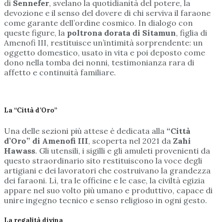
di
Sennefer
, svelano la quotidianità del potere, la
devozione e il senso del dovere di chi serviva il faraone
come garante dell’ordine cosmico. In dialogo con
queste figure, la
poltrona dorata di Sitamun
, figlia di
Amenofi III, restituisce un’intimità sorprendente: un
oggetto domestico, usato in vita e poi deposto come
dono nella tomba dei nonni, testimonianza rara di
affetto e continuità familiare.
La “Città d’Oro”
Una delle sezioni più attese è dedicata alla
“Città
d’Oro” di Amenofi III
, scoperta nel 2021 da
Zahi
Hawass
. Gli utensili, i sigilli e gli amuleti provenienti da
questo straordinario sito restituiscono la voce degli
artigiani e dei lavoratori che costruivano la grandezza
dei faraoni. Lì, tra le officine e le case, la civiltà egizia
appare nel suo volto più umano e produttivo, capace di
unire ingegno tecnico e senso religioso in ogni gesto.
La regalità divina