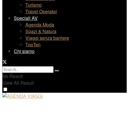
Turismo
Travel Operator
Speciali AV
Agenda Moda
Spazi & Natura
Viaggi senza barriere
TopTen
Chi siamo
No Result
View All Result