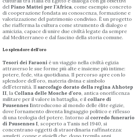
culturali tra Italia ed Egitto e dialoga con gli obiettivi
del
Piano Mattei per l’Africa
, come esempio concreto
di cooperazione fondata su conoscenza, formazione e
valorizzazione del patrimonio condiviso. È un progetto
che riafferma la cultura come strumento di dialogo e
amicizia, capace di unire due civiltà legate da sempre
dal Mediterraneo e dal fascino della storia comune.
Lo splendore dell’oro
Tesori dei Faraoni
è un viaggio nella civiltà egizia
attraverso le sue forme più alte e insieme più intime:
potere, fede, vita quotidiana. Il percorso apre con lo
splendore dell’oro, materia divina e simbolo
dell’eternità. Il
sarcofago dorato della regina Ahhotep
II
, la
Collana delle Mosche d’oro
, antica onorificenza
militare per il valore in battaglia, e il
collare di
Psusennes I
introducono al mondo delle élite egizie,
dove l’ornamento diventa linguaggio politico e riflesso
di una teologia del potere. Intorno al
corredo funerario
di Psusennes I
, scoperto a Tanis nel 1940, si
concentrano oggetti di straordinaria raffinatezza:
amuleti, coppe e gioielli che, dopo tremila anni,