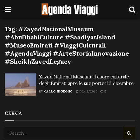
Tag:
#ZayedNationalMuseum
#AbuDhabiCulture #SaadiyatIsland
#MuseoEmirati #ViaggiCulturali
#AgendaViaggi #ArteStoriaInnovazione
#SheikhZayedLegacy
Zayed National Museum: il cuore culturale
degli Emirati apre le sue porte il 3 dicembre
BY
CARLO INGEGNO
06/11/2025
0
CERCA