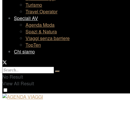
Turismo
Travel Operator
Speciali AV
Agenda Moda
Spazi & Natura
Viaggi senza barriere
TopTen
Chi siamo
No Result
View All Result