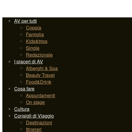
AV per tutti
Coppia
Famiglia
Kids&trips
Single
Redazionale
I piaceri di AV
Alberghi & Spa
Beauty Travel
Food&Drink
Cosa fare
Appuntamenti
On stage
Cultura
Consigli di Viaggio
Destinazioni
Itinerari