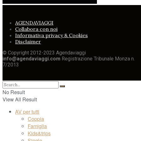
AGENDAVIAGGI
Collabora con noi
Informativa privacy & Cookies
Disclaimer
© Copyright 2012-2023 Agendaviaggi
info@agendaviaggi.com
Registrazione Tribunale Monza n.
7/2013
No Result
View All Result
AV per tutti
Coppia
Famiglia
Kids&trips
Single