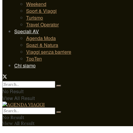
Weekend
Sport & Viaggi
Turismo
Travel Operator
Speciali AV
Agenda Moda
Spazi & Natura
Viaggi senza barriere
TopTen
Chi siamo
No Result
View All Result
No Result
View All Result