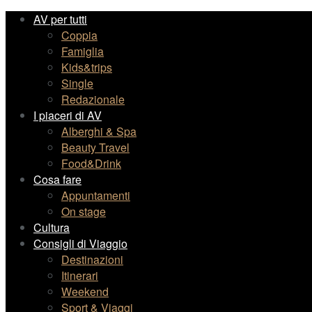
AV per tutti
Coppia
Famiglia
Kids&trips
Single
Redazionale
I piaceri di AV
Alberghi & Spa
Beauty Travel
Food&Drink
Cosa fare
Appuntamenti
On stage
Cultura
Consigli di Viaggio
Destinazioni
Itinerari
Weekend
Sport & Viaggi