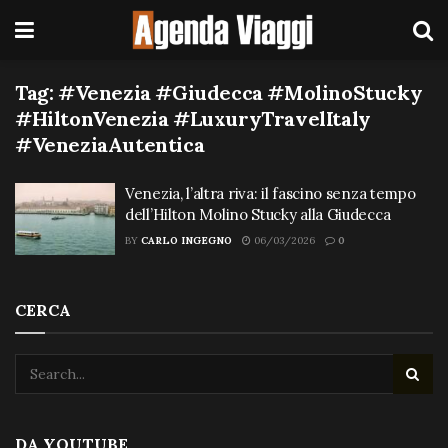
Tag:
#Venezia #Giudecca #MolinoStucky
#HiltonVenezia #LuxuryTravelItaly
#VeneziaAutentica
Venezia, l’altra riva: il fascino senza tempo
dell’Hilton Molino Stucky alla Giudecca
BY
CARLO INGEGNO
06/03/2026
0
CERCA
DA YOUTUBE