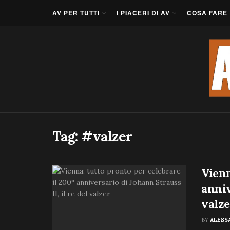
AV PER TUTTI
I PIACERI DI AV
COSA FARE
Tag:
#valzer
Vienn
anniv
valze
BY
ALESS