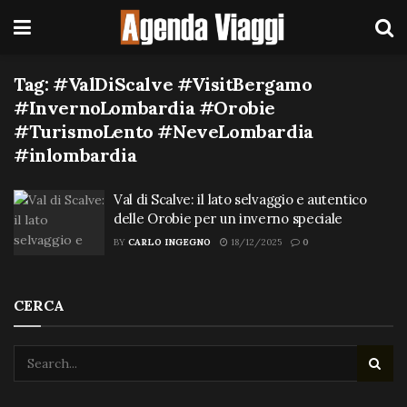
Tag:
#ValDiScalve #VisitBergamo
#InvernoLombardia #Orobie
#TurismoLento #NeveLombardia
#inlombardia
Val di Scalve: il lato selvaggio e autentico
delle Orobie per un inverno speciale
BY
CARLO INGEGNO
18/12/2025
0
CERCA