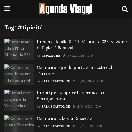
Tag:
#tipicità
Presentata alla BIT di Milano, la 32° edizione
di Tipicità Festival
BY
REDAZIONE
13/02/2024
0
Camerino apre le porte alla Festa del
Torrone
BY
SARA SCATTOLINI
06/01/2024
0
Pronti per scoprire la Vernaccia di
Serrapetrona
BY
SARA SCATTOLINI
11/11/2023
0
Camerino e la sua Rinascita
BY
SARA SCATTOLINI
06/11/2023
0