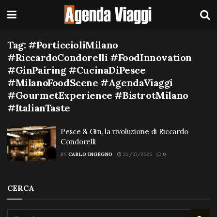
Tag:
#PorticcioliMilano
#RiccardoCondorelli #FoodInnovation
#GinPairing #CucinaDiPesce
#MilanoFoodScene #AgendaViaggi
#GourmetExperience #BistrotMilano
#ItalianTaste
Pesce & Gin, la rivoluzione di Riccardo
Condorelli
BY
CARLO INGEGNO
22/07/2025
0
CERCA