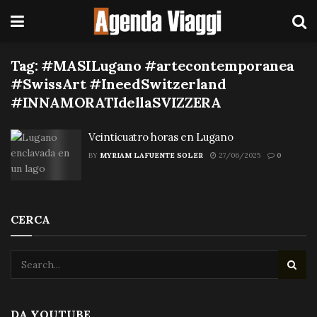
Tag:
#MASILugano #artecontemporanea
#SwissArt #IneedSwitzerland
#INNAMORATIdellaSVIZZERA
Veinticuatro horas en Lugano
BY
MYRIAM LAFUENTE SOLER
27/06/2025
0
CERCA
DA YOUTUBE