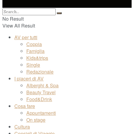
No Result
View All Result
AV per tutti
Coppia
Famiglia
Kids&trips
Single
Redazionale
I piaceri di AV
Alberghi & Spa
Beauty Travel
Food&Drink
Cosa fare
Appuntamenti
On stage
Cultura
Consigli di Viaggio