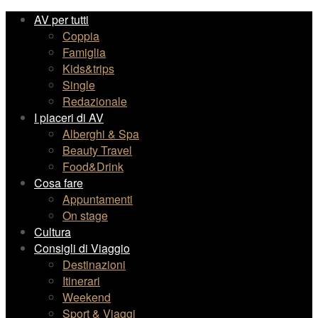
AV per tutti
Coppia
Famiglia
Kids&trips
Single
Redazionale
I piaceri di AV
Alberghi & Spa
Beauty Travel
Food&Drink
Cosa fare
Appuntamenti
On stage
Cultura
Consigli di Viaggio
Destinazioni
Itinerari
Weekend
Sport & Viaggi