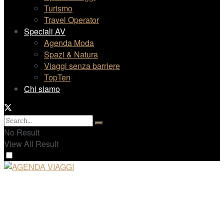
Turismo
Travel Operator
Speciali AV
Agenda Moda
Spazi & Natura
Viaggi senza barriere
TopTen
Chi siamo
No Result
View All Result