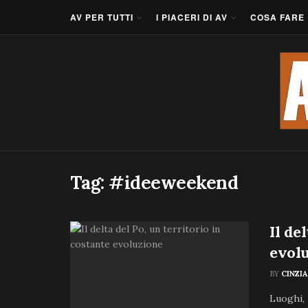
AV PER TUTTI
I PIACERI DI AV
COSA FARE
Tag:
#ideeweekend
Il de
evol
BY
CINZI
Luoghi, 