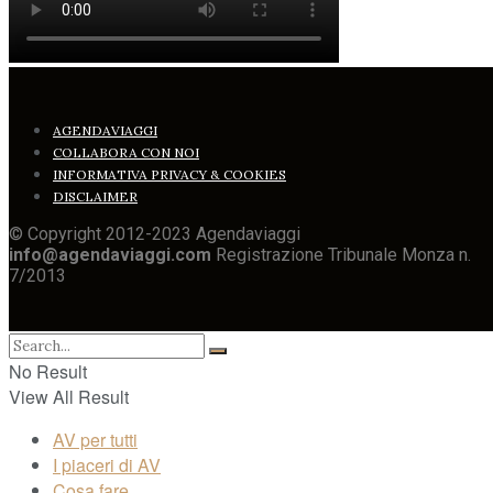
AGENDAVIAGGI
COLLABORA CON NOI
INFORMATIVA PRIVACY & COOKIES
DISCLAIMER
© Copyright 2012-2023 Agendaviaggi
info@agendaviaggi.com
Registrazione Tribunale Monza n.
7/2013
No Result
View All Result
AV per tutti
I piaceri di AV
Cosa fare