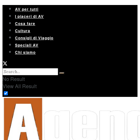
AV per tutti
I piaceri di AV
Cosa fare
Cultura
Consigli di Viaggio
Speciali AV
Chi siamo
No Result
View All Result