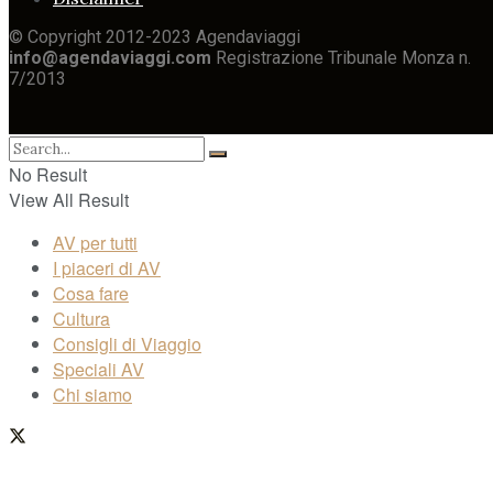
© Copyright 2012-2023 Agendaviaggi
info@agendaviaggi.com
Registrazione Tribunale Monza n.
7/2013
No Result
View All Result
AV per tutti
I piaceri di AV
Cosa fare
Cultura
Consigli di Viaggio
Speciali AV
Chi siamo