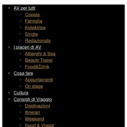
AV per tutti
Coppia
Famiglia
Kids&trips
Single
Redazionale
I piaceri di AV
Alberghi & Spa
Beauty Travel
Food&Drink
Cosa fare
Appuntamenti
On stage
Cultura
Consigli di Viaggio
Destinazioni
Itinerari
Weekend
Sport & Viaggi