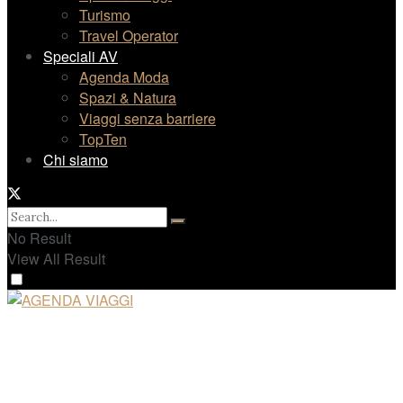
Turismo
Travel Operator
Speciali AV
Agenda Moda
Spazi & Natura
Viaggi senza barriere
TopTen
Chi siamo
No Result
View All Result