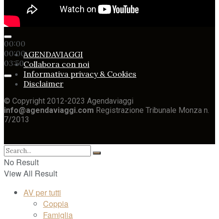
00:00
00:00
AGENDAVIAGGI
03:50
Collabora con noi
Informativa privacy & Cookies
Disclaimer
© Copyright 2012-2023 Agendaviaggi
info@agendaviaggi.com
Registrazione Tribunale Monza n.
7/2013
No Result
View All Result
AV per tutti
Coppia
Famiglia