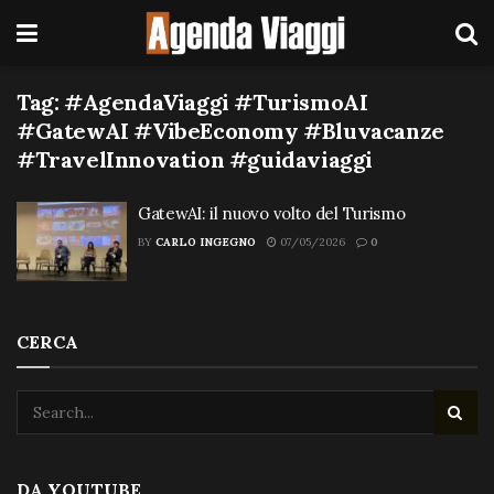
Tag:
#AgendaViaggi #TurismoAI
#GatewAI #VibeEconomy #Bluvacanze
#TravelInnovation #guidaviaggi
GatewAI: il nuovo volto del Turismo
BY
CARLO INGEGNO
07/05/2026
0
CERCA
DA YOUTUBE