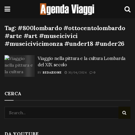
Tag:
#800lombardo #ottocentolombardo
#arte #art #museicivici
#museicivicimonza #under18 #under26
Viaggio nella pittura e la cultura Lombarda
del XIX secolo
BY
REDAZIONE
30/04/2024
0
CERCA
DA YOUTUBE