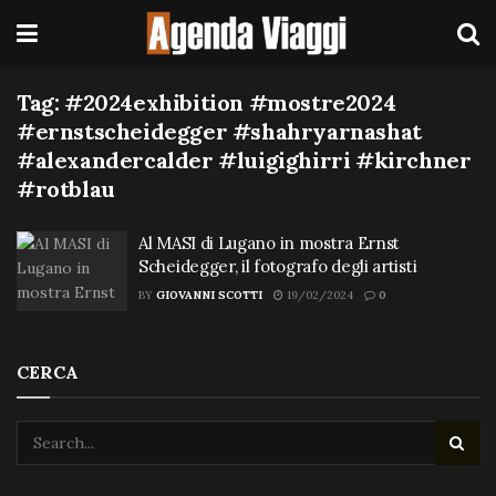
Tag:
#2024exhibition #mostre2024
#ernstscheidegger #shahryarnashat
#alexandercalder #luigighirri #kirchner
#rotblau
Al MASI di Lugano in mostra Ernst
Scheidegger, il fotografo degli artisti
BY
GIOVANNI SCOTTI
19/02/2024
0
CERCA