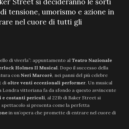
aker Street si decideranno le sorti
x di tensione, umorismo e azione in
re nel cuore di tutti gli
ello di viverla”: appuntamento al
Teatro Nazionale
herlock Holmes Il Musical
. Dopo il successo della
ntura con
Neri Marcorè
, nei panni del più celebre
t di
oltre venti eccezionali performer
. Un musical
La Londra vittoriana fa da sfondo a questo avvincente
 e costanti pericoli
, al 221b di Baker Street si
lo spettacolo si presenta come la perfetta
ione
in un’opera che promette di entrare nel cuore di