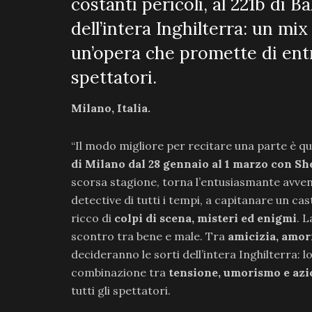
costanti pericoli, al 221b di B
dell’intera Inghilterra: un mi
un’opera che promette di entra
spettatori.
Milano, Italia.
“Il modo migliore per recitare una parte è qu
di Milano dal 28 gennaio al 1 marzo con S
scorsa stagione, torna l’entusiasmante avve
detective di tutti i tempi, a capitanare un cas
ricco di
colpi di scena, misteri ed enigmi
. 
scontro tra bene e male. Tra
amicizia, amori
decideranno le sorti dell’intera Inghilterra: 
combinazione tra
tensione, umorismo e az
tutti gli spettatori.