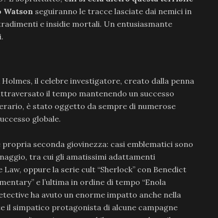
o Watson
seguiranno le tracce lasciate dai nemici in
 tradimenti e insidie mortali. Un entusiasmante
.
 Holmes, il celebre investigatore, creato dalla penna
a attraversato il tempo mantenendo un successo
terario, è stato oggetto da sempre di numerose
successo globale.
 e propria seconda giovinezza: casi emblematici sono
sonaggio, tra cui gli amatissimi adattamenti
 Law, oppure la serie cult “Sherlock” con Benedict
entary” e l’ultima in ordine di tempo “Enola
detective ha avuto un enorme impatto anche nella
e il simpatico protagonista di alcune campagne