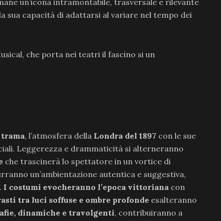
imane un’icona intramontabile, trasversale e rilevante
 sua capacità di adattarsi al variare nel tempo dei
sical, che porta nei teatri il fascino si un
 trama
, l’atmosfera della
Londra del 1897
con le sue
 sociali. Leggerezza e drammaticità si alterneranno
le
che trascinerà lo spettatore in un vortice di
rranno un’ambientazione autentica e suggestiva,
.
I costumi evocheranno l’epoca vittoriana
con
asti tra luci soffuse e ombre profonde
esalteranno
afie, dinamiche e travolgenti
, contribuiranno a