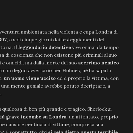
avventura ambientata nella violenta e cupa Londra di
897
, a soli cinque giorni dai festeggiamenti del
oria. Il
leggendario detective
vive ormai da tempo
sa di coscienza che non esistono più criminali al suo
i e omicidi, ma dalla morte del suo
acerrimo nemico
rato un degno avversario per Holmes, né ha saputo
e,
un uomo viene ucciso
ed è proprio la vittima, con
olo una mente geniale avrebbe potuto decriptare, a
.
qualcosa di ben più grande e tragico. Sherlock si
più grave incombe su Londra
: un attentato, proprio
ebbe causare centinaia di vittime, compresa sua
o? E soprattutto,
chi si cela dietro questa terribile