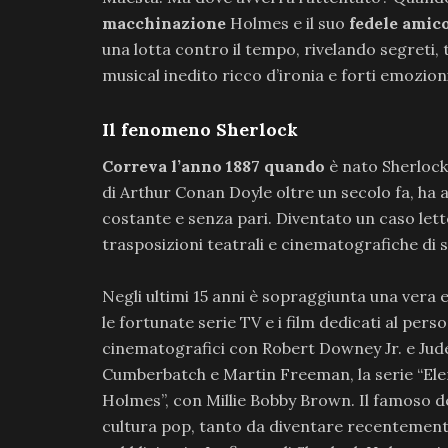
macchinazione
Holmes e il suo
fedele amic
una lotta contro il tempo, rivelando segreti,
musical inedito ricco d’ironia e forti emozioni
Il fenomeno Sherlock
Correva l’anno 1887 quando
è nato Sherlock
di Arthur Conan Doyle oltre un secolo fa, h
costante e senza pari. Diventato un caso let
trasposizioni teatrali e cinematografiche di 
Negli ultimi 15 anni è sopraggiunta una vera
le fortunate serie TV e i film dedicati al per
cinematografici con Robert Downey Jr. e Jude
Cumberbatch e Martin Freeman, la serie “Elem
Holmes”, con Millie Bobby Brown. Il famoso 
cultura pop, tanto da diventare recentement