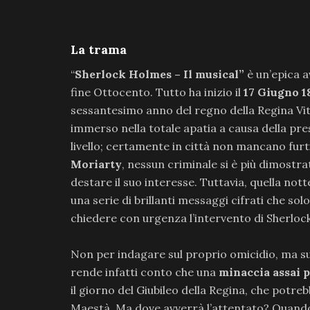
La trama
“
Sherlock Holmes – Il musical”
è un’epica 
fine Ottocento. Tutto ha inizio il
17 Giugno 1
sessantesimo anno del regno della Regina Vitt
immerso nella totale apatia a causa della pre
livello; certamente in città non mancano furt
Moriarty
, nessun criminale si è più dimost
destare il suo interesse. Tuttavia, quella nott
una serie di brillanti messaggi cifrati che s
chiedere con urgenza l’intervento di Sherlock
Non per indagare sul proprio omicidio, ma su 
rende infatti conto che una
minaccia assai 
il giorno del Giubileo della Regina, che potr
Maestà. Ma dove avverrà l’attentato? Quand