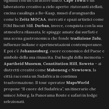
ognuna con un carattere unico.
Cape Town
è un
laboratorio creativo a cielo aperto: ristoranti stellati,
cucina casalinga a Bo-Kaap, musei d’avanguardia
come lo
Zeitz MOCAA
, mercati e spazi artistici come
l’Old Biscuit Mill.
Durban
, invece, conquista con la sua
atmosfera rilassata, le spiagge amate dai surfisti e
una scena gastronomica che fonde
tradizione Zulu
,
influenze indiane e sperimentazioni contemporanee.
E poi c’è
Johannesburg
, cuore economico del Paese e
simbolo della sua rinascita. Dai luoghi della memoria –
Apartheid Museum
,
Constitution Hill
,
Soweto
– ai
distretti creativi come
Maboneng
e
Newtown
, la
città racconta un Sudafrica in continua
trasformazione. Il tour operator
MapoWorld
propone “Il cuore del Sudafrica”, un itinerario che
unisce Joburg, la Panorama Route e safari in lodge
selezionati.