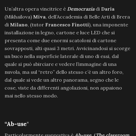
Un’altra opera vincitrice è
Democrazia
di
Daria
(Mikhailova)
Miva
, dell’Accademia di Belle Arti di Brera
di
Milano
, (tutor
Francesco Finotti
), una imponente
installazione in legno, cartone e luce LED che si
presenta come due enormi scatoloni di cartone
sovrapposti, alti quasi 3 metri. Avvicinandosi si scorge
un buco nella superficie laterale di uno di essi, dal
quale si può sbirciare e vedere l’immagine di una
nuvola, ma sul “retro” dello stesso c’è un altro foro,
dal quale si vede un altro panorama, segno che le
cose, viste da differenti angolazioni, non appaiono
mai nello stesso modo.
“Ab-use
“
Particolarmente suggestiva è
Ab-use
, (
The classroom
,