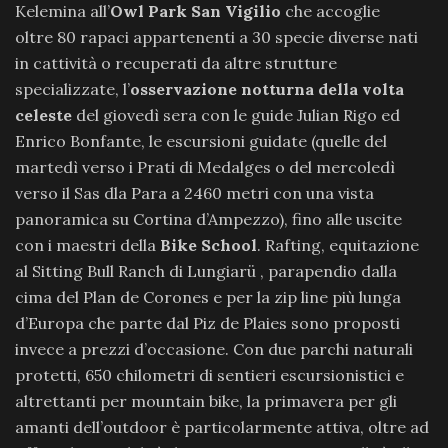
Kelemina all’
Owl Park San Vigilio
che accoglie
oltre 80 rapaci appartenenti a 30 specie diverse nati
in cattività o recuperati da altre strutture
specializzate, l’
osservazione notturna della volta
celeste
del giovedì sera con le guide Julian Rigo ed
Enrico Bonfante, le escursioni guidate (quelle del
martedì verso i Prati di Medalges o del mercoledì
verso il Sas dla Para a 2460 metri con una vista
panoramica su Cortina d’Ampezzo), fino alle uscite
con i maestri della
Bike School
. Rafting, equitazione
al Sitting Bull Ranch di Lungiarü , parapendio dalla
cima del Plan de Corones e per la zip line più lunga
d’Europa che parte dal Piz de Plaies sono proposti
invece a prezzi d’occasione. Con due parchi naturali
protetti, 650 chilometri di sentieri escursionistici e
altrettanti per mountain bike, la primavera per gli
amanti dell’outdoor è particolarmente attiva, oltre ad