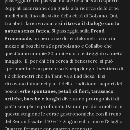
passeggiate tra pascoli, masi e boschi con l’esperto
Sepp all’escursione con guida alla ricerca delle erbe
medicinali, fino alla visita della città di Bolzano. Qui,
tra abeti, larici e radure
si ritrova il dialogo con la
natura senza fatica.
Si passeggia sulla
Freud
Promenade,
un percorso di sei chilometri circa in
mezzo ai boschi tra Soprabolzano e Collalbo che
quest’anno compie 20 anni e sarà festeggiato a metà
maggio. E, per chi è in cerca di benessere, si può
sperimentare un percorso Kneipp lungo il sentiero di
1,2 chilometri che da Tann va a Bad Siess. E si
ritrovano infine nei piatti della tradizione i sapori del
bosco:
erbe spontanee, petali di fiori, tarassaco,
ortiche, bacche e funghi
diventano protagonisti di
piatti semplici e profumati. Da non perdere inoltre in
questa stagione le corse gastronomiche con il treno
del Renon fissate il 10 e 17 giugno e il primo e l’8 luglio.
Quattro fermate con quattro proposte