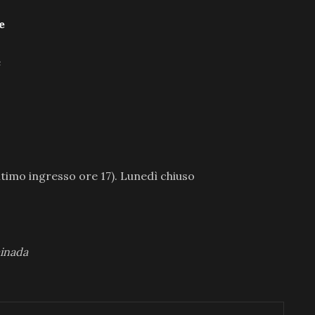
e
e
ltimo ingresso ore 17). Lunedì chiuso
minada