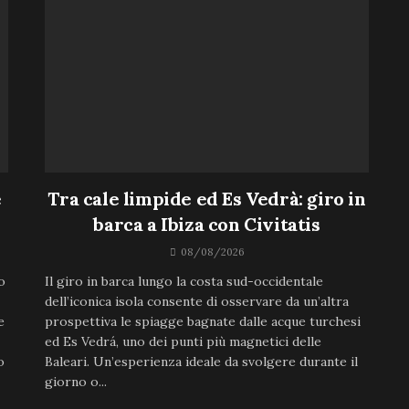
e
Tra cale limpide ed Es Vedrà: giro in
barca a Ibiza con Civitatis
08/08/2026
o
Il giro in barca lungo la costa sud-occidentale
dell’iconica isola consente di osservare da un’altra
e
prospettiva le spiagge bagnate dalle acque turchesi
ed Es Vedrá, uno dei punti più magnetici delle
o
Baleari. Un’esperienza ideale da svolgere durante il
giorno o...