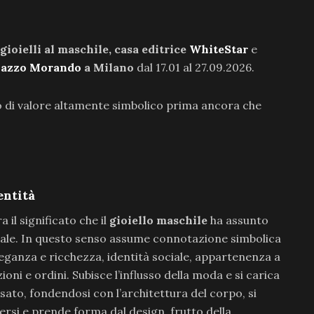
 gioielli al maschile, casa editrice
WhiteStar
e
lazzo Morando
a Milano
dal 17.01 al 27.09.2026.
di valore altamente simbolico prima ancora che
entità
ra il significato che il
gioiello maschile
ha assunto
turale. In questo senso assume connotazione simbolica
ganza e ricchezza, identità sociale, appartenenza a
oni e ordini. Subisce l’influsso della moda e si carica
sato, fondendosi con l’architettura del corpo, si
versi e prende forma dal design, frutto della