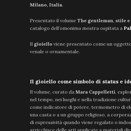
Milano, Italia
.
Presentato il volume
The gentleman
,
stile e
catalogo dell’omonima mostra ospitata a
Pa
Il
gioiello
viene presentato come un oggetto 
venale o ornamentale.
Il gioiello come simbolo di status e id
Il volume, curato da
Mara Cappelletti
, esplo
nel tempo, nei luoghi e nella tradizione cul
come indicatore di potere, termometro di ele
una casta o a un gruppo religioso, a corporazi
di espressività quando viene regalato o indos
arricchisce delle arti applicate a materiali di