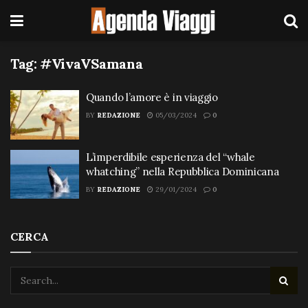
Tag:
#VivaVSamana
Quando l’amore è in viaggio
BY
REDAZIONE
05/03/2024
0
L’imperdibile esperienza del “whale
whatching” nella Repubblica Dominicana
BY
REDAZIONE
29/01/2024
0
CERCA