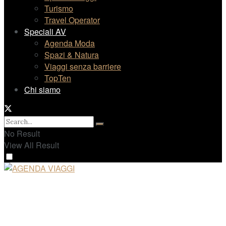
Turismo
Travel Operator
Speciali AV
Agenda Moda
Spazi & Natura
Viaggi senza barriere
TopTen
Chi siamo
No Result
View All Result