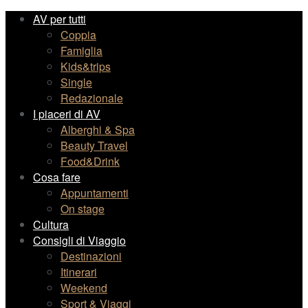
AV per tutti
Coppia
Famiglia
Kids&trips
Single
Redazionale
I piaceri di AV
Alberghi & Spa
Beauty Travel
Food&Drink
Cosa fare
Appuntamenti
On stage
Cultura
Consigli di Viaggio
Destinazioni
Itinerari
Weekend
Sport & Viaggi