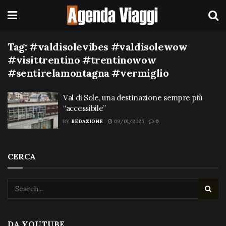
Tag:
#valdisolevibes #valdisolewow
#visittrentino #trentinowow
#sentirelamontagna #vermiglio
Val di Sole, una destinazione sempre più
“accessibile”
BY
REDAZIONE
09/01/2025
0
CERCA
DA YOUTUBE