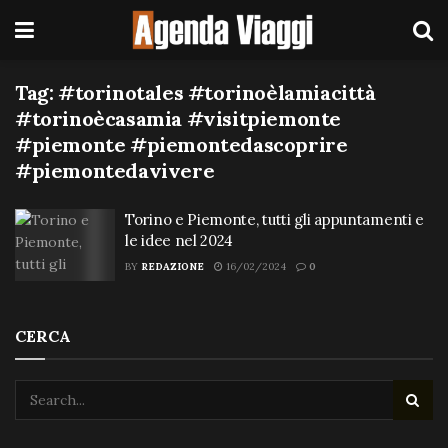
Tag:
#torinotales #torinoèlamiacittà
#torinoècasamia #visitpiemonte
#piemonte #piemontedascoprire
#piemontedavivere
Torino e Piemonte, tutti gli appuntamenti e
le idee nel 2024
BY
REDAZIONE
16/02/2024
0
CERCA