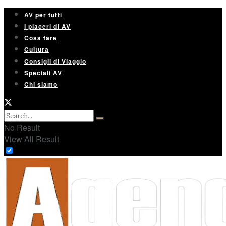
AV per tutti
I piaceri di AV
Cosa fare
Cultura
Consigli di Viaggio
Speciali AV
Chi siamo
No Result
View All Result