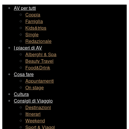
AV per tutti
Coppia
Famiglia
Kids&trips
Single
Redazionale
I piaceri di AV
Alberghi & Spa
Beauty Travel
Food&Drink
Cosa fare
Appuntamenti
On stage
Cultura
Consigli di Viaggio
Destinazioni
Itinerari
Weekend
Sport & Viaggi