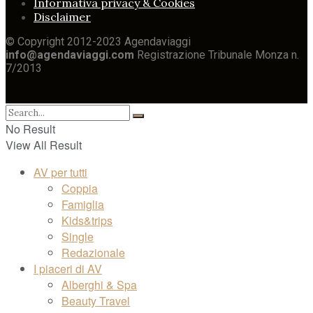
Informativa privacy & Cookies
Disclaimer
© Copyright 2012-2023 Agendaviaggi
info@agendaviaggi.com
Registrazione Tribunale Monza n.
7/2013
No Result
View All Result
AV per tutti
Coppia
Famiglia
Kids&trips
Single
Redazionale
I piaceri di AV
Alberghi & Spa
Beauty Travel