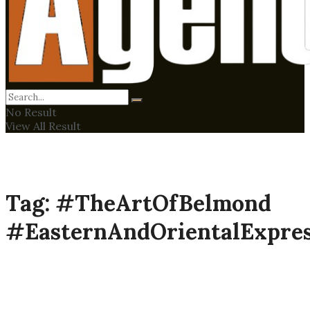
No Result
View All Result
Tag:
#TheArtOfBelmond​
#EasternAndOrientalExpre