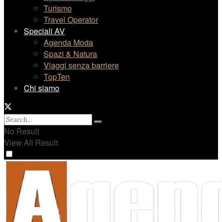
Turismo
Travel Operator
Speciali AV
Agenda Moda
Spazi & Natura
Viaggi senza barriere
TopTen
Chi siamo
No Result
View All Result