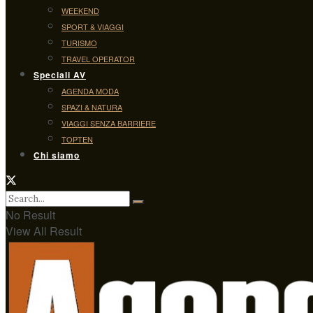
WEEKEND
SPORT & VIAGGI
TURISMO
TRAVEL OPERATOR
Speciali AV
AGENDA MODA
SPAZI & NATURA
VIAGGI SENZA BARRIERE
TOPTEN
Chi siamo
No Result
View All Result