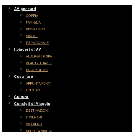
AV per tutti
COPPIA
FAMIGLIA
KIDS&TRIPS
SINGLE
REDAZIONALE
I piaceri di AV
ALBERGHI & SPA
BEAUTY TRAVEL
FOOD&DRINK
Cosa fare
APPUNTAMENTI
ON STAGE
Cultura
Consigli di Viaggio
DESTINAZIONI
ITINERARI
WEEKEND
SPORT & VIAGGI