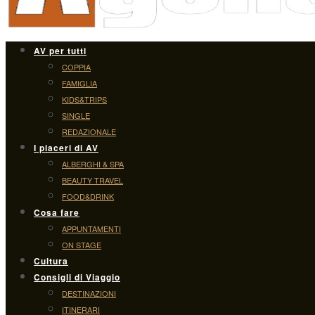
AV per tutti
COPPIA
FAMIGLIA
KIDS&TRIPS
SINGLE
REDAZIONALE
I piaceri di AV
ALBERGHI & SPA
BEAUTY TRAVEL
FOOD&DRINK
Cosa fare
APPUNTAMENTI
ON STAGE
Cultura
Consigli di Viaggio
DESTINAZIONI
ITINERARI