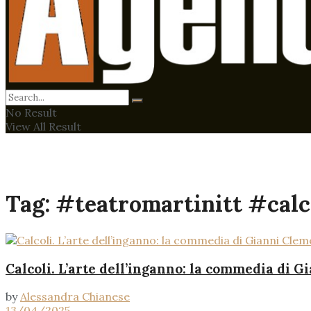
No Result
View All Result
Tag:
#teatromartinitt #calc
Calcoli. L’arte dell’inganno: la commedia di G
by
Alessandra Chianese
13/04/2025