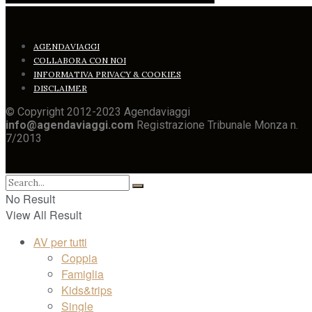
AGENDAVIAGGI
COLLABORA CON NOI
INFORMATIVA PRIVACY & COOKIES
DISCLAIMER
© Copyright 2012-2023 Agendaviaggi
info@agendaviaggi.com
Registrazione Tribunale Monza n.
7/2013
No Result
View All Result
AV per tutti
Coppia
Famiglia
Kids&trips
Single