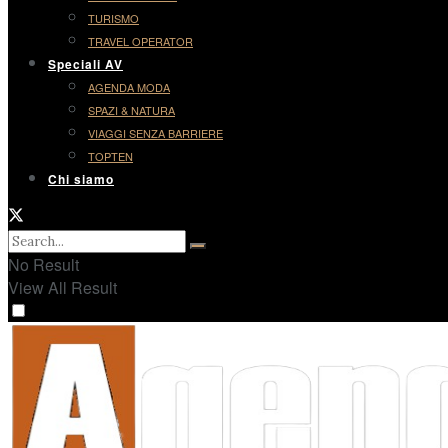
TURISMO
TRAVEL OPERATOR
Speciali AV
AGENDA MODA
SPAZI & NATURA
VIAGGI SENZA BARRIERE
TOPTEN
Chi siamo
No Result
View All Result