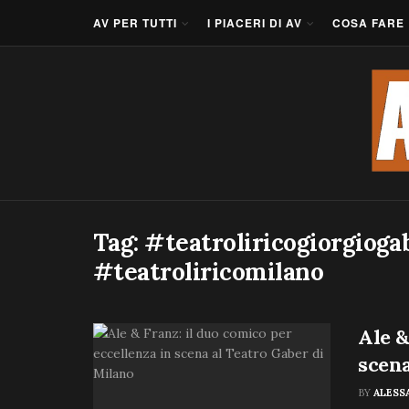
AV PER TUTTI
I PIACERI DI AV
COSA FARE
Tag:
#teatroliricogiorgioga
#teatroliricomilano
Ale &
scena
BY
ALESS