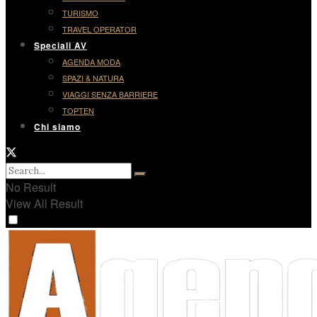
TURISMO
TRAVEL OPERATOR
Speciali AV
AGENDA MODA
SPAZI & NATURA
VIAGGI SENZA BARRIERE
TOPTEN
Chi siamo
No Result
View All Result