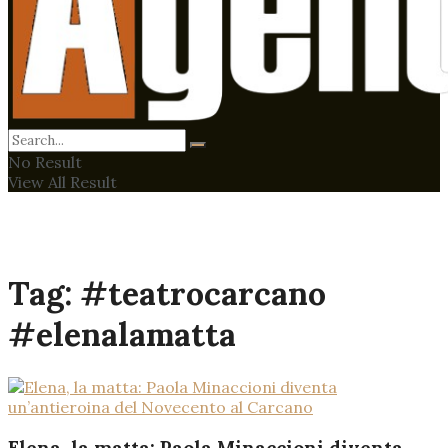
No Result
View All Result
Tag:
#teatrocarcano
#elenalamatta
Elena, la matta: Paola Minaccioni diventa