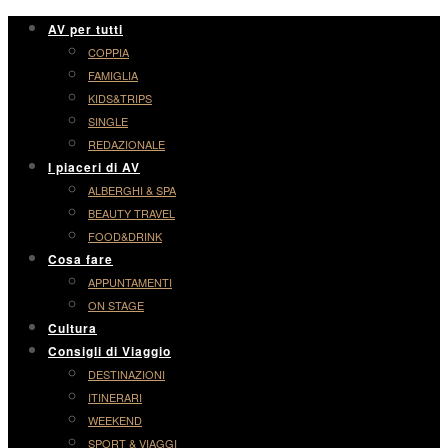
AV per tutti
COPPIA
FAMIGLIA
KIDS&TRIPS
SINGLE
REDAZIONALE
I piaceri di AV
ALBERGHI & SPA
BEAUTY TRAVEL
FOOD&DRINK
Cosa fare
APPUNTAMENTI
ON STAGE
Cultura
Consigli di Viaggio
DESTINAZIONI
ITINERARI
WEEKEND
SPORT & VIAGGI