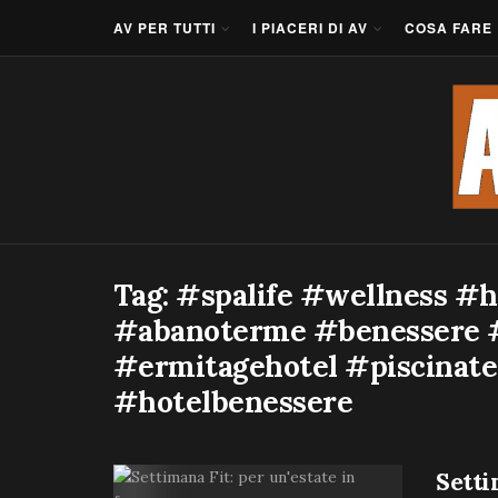
AV PER TUTTI
I PIACERI DI AV
COSA FARE
Tag:
#spalife #wellness #h
#abanoterme #benessere #
#ermitagehotel #piscinat
#hotelbenessere
Setti