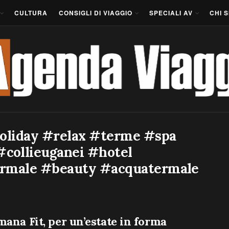
CULTURA
CONSIGLI DI VIAGGIO
SPECIALI AV
CHI 
oliday #relax #terme #spa
collieuganei #hotel
ermale #beauty #acquatermale
mana Fit, per un’estate in forma