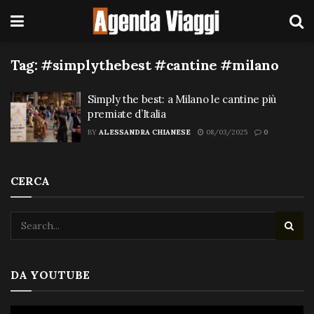
Tag:
#simplythebest #cantine #milano
Simply the best: a Milano le cantine più
premiate d’Italia
BY
ALESSANDRA CHIANESE
08/03/2025
0
CERCA
DA YOUTUBE
Video