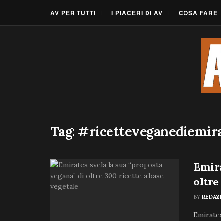
AV PER TUTTI
I PIACERI DI AV
COSA FARE
Tag:
#ricetteveganediemir
Emira
oltre
BY
REDAZ
Emirates